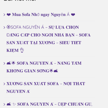
❤️ 𝐌𝐮𝐚 𝐒𝐨𝐟𝐚 𝐍𝐡ớ 𝐧𝐠𝐚𝐲 𝐍𝐠𝐮𝐲ê𝐧 Á ❤️
🏵️SOFA NGUYÊN Á – 𝐒𝐔̛̣ 𝐋𝐔̛̣𝐀 𝐂𝐇𝐎̣𝐍
Đ𝐀̆̉𝐍𝐆 𝐂𝐀̂́𝐏 𝐂𝐇𝐎 𝐍𝐆𝐎̂𝐈 𝐍𝐇𝐀̀ 𝐁𝐀̣𝐍 – 𝐒𝐎𝐅𝐀
𝐒𝐀̉𝐍 𝐗𝐔𝐀̂́𝐓 𝐓𝐀̣𝐈 𝐗𝐔̛𝐎̛̉𝐍𝐆 – 𝐒𝐈𝐄̂𝐔 𝐓𝐈𝐄̂́𝐓
𝐊𝐈𝐄̣̂𝐌 👌
🛋️🌟 𝐒𝐎𝐅𝐀 𝐍𝐆𝐔𝐘𝐄̂𝐍 𝐀́ – 𝐍𝐀̂𝐍𝐆 𝐓𝐀̂̀𝐌
𝐊𝐇𝐎̂𝐍𝐆 𝐆𝐈𝐀𝐍 𝐒𝐎̂́𝐍𝐆🌟🛋️
𝐗𝐔̛𝐎̛̉𝐍𝐆 𝐒𝐀̉𝐍 𝐗𝐔𝐀̂́𝐓 𝐒𝐎𝐅𝐀 – 𝐍𝐎̣̂𝐈 𝐓𝐇𝐀̂́𝐓
𝐍𝐆𝐔𝐘𝐄̂𝐍 𝐀́
🛋️ ✨ 𝐒𝐎𝐅𝐀 𝐍𝐆𝐔𝐘𝐄̂𝐍 𝐀́ – Đ𝐄̣𝐏 𝐂𝐇𝐔𝐀̂̉𝐍 𝐆𝐔,