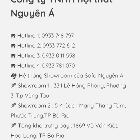
Nguyên Á
☎️ Hotline 1: 0933 748 797
☎️ Hotline 2: 0933 772 612
☎️ Hotline 3: 0933 041 558
☎️ Hotline 4: 0933 781 070
🏘 Hệ thống Showroom của Sofa Nguyên Á
🍂 Showroom 1 : 334 Lê Hồng Phong, Phường
3, T.p Vũng Tàu
🍂 Showroom 2 : 514 Cách Mạng Tháng Tám,
Phước Trung,TP Bà Rịa
🍂 Tổng kho trưng bày : 1869 Võ Văn Kiệt,
Hòa Long, TP Bà Rịa