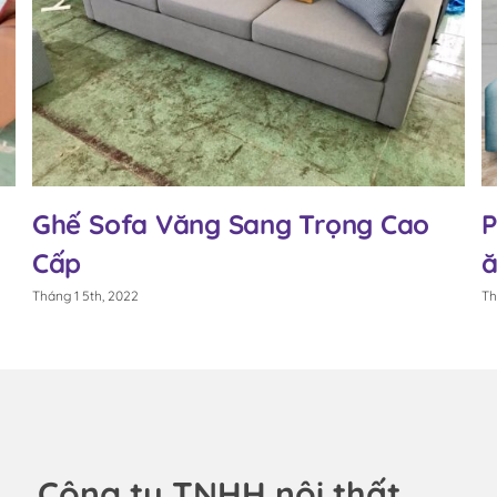
Ghế Sofa Văng Sang Trọng Cao
P
Cấp
ă
Tháng 1 5th, 2022
Th
Công ty TNHH nội thất