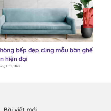
hòng bếp đẹp cùng mẫu bàn ghế
Thiế
n hiện đại
sofa
áng 1 5th, 2022
Tháng 1 5t
Bài viết mới