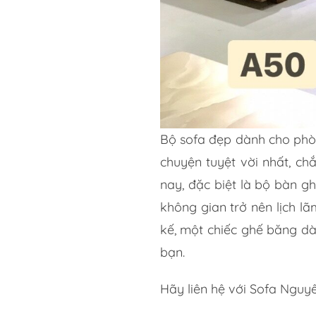
Bộ sofa đẹp dành cho phò
chuyện tuyệt vời nhất, ch
nay, đặc biệt là bộ bàn g
không gian trở nên lịch l
kế, một chiếc ghế băng dài
bạn.
Hãy liên hệ với Sofa Nguy