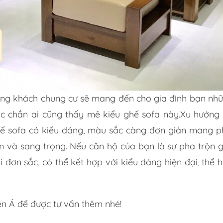
ng khách chung cư sẽ mang đến cho gia đình bạn nhữn
ắc chắn ai cũng thấy mê kiểu ghế sofa này.Xu hướng
hế sofa có kiểu dáng, màu sắc càng đơn giản mang p
ãm và sang trọng. Nếu căn hộ của bạn là sự pha trộn g
 đơn sắc, có thể kết hợp với kiểu dáng hiện đại, thể 
ên Á để được tư vấn thêm nhé!