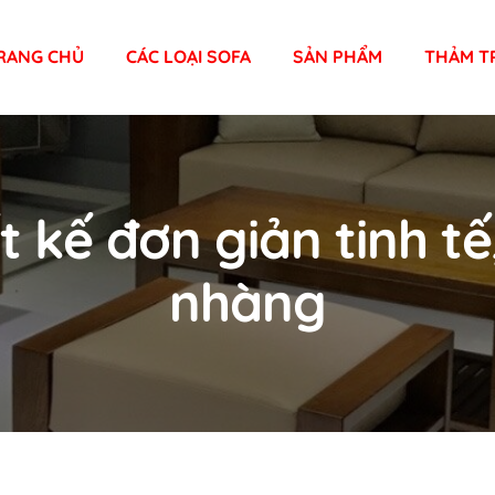
RANG CHỦ
CÁC LOẠI SOFA
SẢN PHẨM
THẢM T
t kế đơn giản tinh t
nhàng