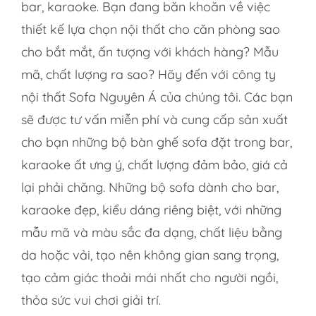
bar, karaoke. Bạn đang băn khoăn về việc
thiết kế lựa chọn nội thất cho căn phòng sao
cho bắt mắt, ấn tượng với khách hàng? Mẫu
mã, chất lượng ra sao? Hãy đến với công ty
nội thất Sofa Nguyên Á của chúng tôi. Các bạn
sẽ được tư vấn miễn phí và cung cấp sản xuất
cho bạn những bộ bàn ghế sofa đặt trong bar,
karaoke ất ưng ý, chất lượng đảm bảo, giá cả
lại phải chăng. Những bộ sofa dành cho bar,
karaoke đẹp, kiểu dáng riêng biệt, với những
mẫu mã và màu sắc đa dạng, chất liệu bằng
da hoặc vải, tạo nên không gian sang trọng,
tạo cảm giác thoải mái nhất cho người ngồi,
thỏa sức vui chơi giải trí.