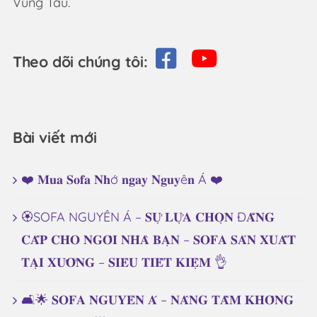
Vũng Tàu.
Theo dõi chúng tôi:
Bài viết mới
❤️ 𝐌𝐮𝐚 𝐒𝐨𝐟𝐚 𝐍𝐡ớ 𝐧𝐠𝐚𝐲 𝐍𝐠𝐮𝐲ê𝐧 Á ❤️
🏵️SOFA NGUYÊN Á – 𝐒𝐔̛̣ 𝐋𝐔̛̣𝐀 𝐂𝐇𝐎̣𝐍 Đ𝐀̆̉𝐍𝐆
𝐂𝐀̂́𝐏 𝐂𝐇𝐎 𝐍𝐆𝐎̂𝐈 𝐍𝐇𝐀̀ 𝐁𝐀̣𝐍 – 𝐒𝐎𝐅𝐀 𝐒𝐀̉𝐍 𝐗𝐔𝐀̂́𝐓
𝐓𝐀̣𝐈 𝐗𝐔̛𝐎̛̉𝐍𝐆 – 𝐒𝐈𝐄̂𝐔 𝐓𝐈𝐄̂́𝐓 𝐊𝐈𝐄̣̂𝐌 👌
🛋️🌟 𝐒𝐎𝐅𝐀 𝐍𝐆𝐔𝐘𝐄̂𝐍 𝐀́ – 𝐍𝐀̂𝐍𝐆 𝐓𝐀̂̀𝐌 𝐊𝐇𝐎̂𝐍𝐆