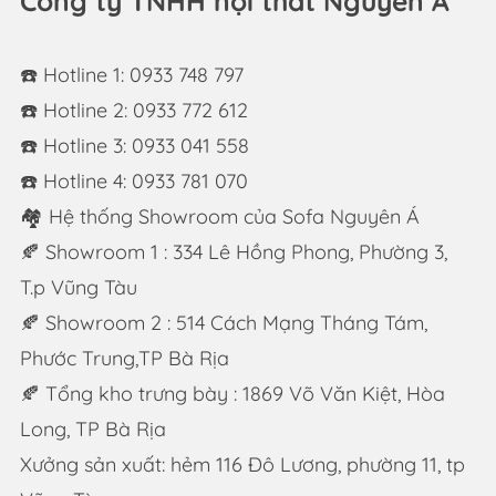
Công ty TNHH nội thất Nguyên Á
☎️ Hotline 1: 0933 748 797
☎️ Hotline 2: 0933 772 612
☎️ Hotline 3: 0933 041 558
☎️ Hotline 4: 0933 781 070
🏘 Hệ thống Showroom của Sofa Nguyên Á
🍂 Showroom 1 : 334 Lê Hồng Phong, Phường 3,
T.p Vũng Tàu
🍂 Showroom 2 : 514 Cách Mạng Tháng Tám,
Phước Trung,TP Bà Rịa
🍂 Tổng kho trưng bày : 1869 Võ Văn Kiệt, Hòa
Long, TP Bà Rịa
Xưởng sản xuất: hẻm 116 Đô Lương, phường 11, tp