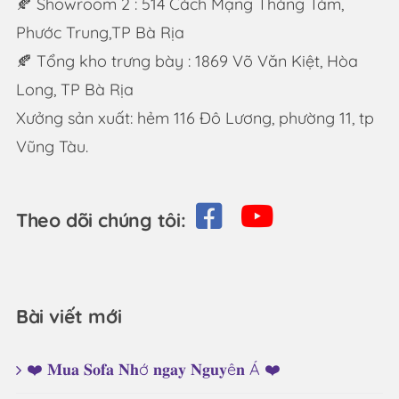
🍂 Showroom 2 : 514 Cách Mạng Tháng Tám,
Phước Trung,TP Bà Rịa
🍂 Tổng kho trưng bày : 1869 Võ Văn Kiệt, Hòa
Long, TP Bà Rịa
Xưởng sản xuất: hẻm 116 Đô Lương, phường 11, tp
Vũng Tàu.
Theo dõi chúng tôi:
Bài viết mới
❤️ 𝐌𝐮𝐚 𝐒𝐨𝐟𝐚 𝐍𝐡ớ 𝐧𝐠𝐚𝐲 𝐍𝐠𝐮𝐲ê𝐧 Á ❤️