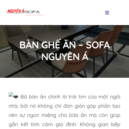
Skip
to
Toggle
Navigatio
content
Trang chủ
BÀN GHẾ ĂN – SOFA
Các loại sofa
NGUYÊN Á
Sản phẩm
Thảm trang trí
Bộ bàn ăn chính là trái tim của một ngôi
Tin tức
nhà, bởi nó không chỉ đơn giản góp phần tạo
nên sự ngon miệng cho bữa ăn mà còn giúp
Liên hệ
gắn kết tình cảm gia đình. Không gian bếp