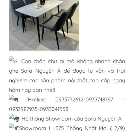
Còn chần chừ gì mà không nhanh chân
ghé Sofa Nguyên Á để được tư vấn và trải
nghiệm các sản phẩm nội thất cao cấp ngay
hôm nay bạn nhé!!!
Hotline: 0933772612-0933748797 –
0933987935-0933041558
Hệ thống Showroom của Sofa Nguyên Á
Showroom 1 : 375 Thống Nhất Mới ( 2/9)