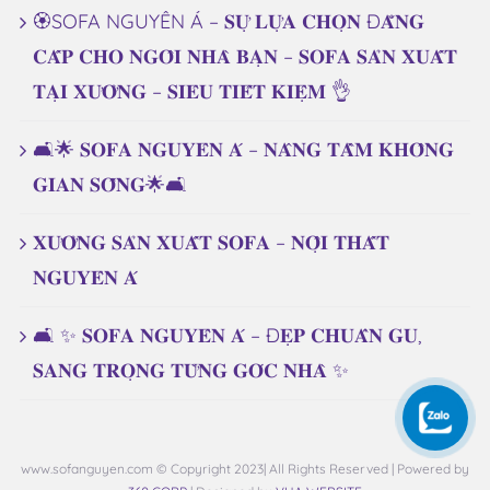
🏵️SOFA NGUYÊN Á – 𝐒𝐔̛̣ 𝐋𝐔̛̣𝐀 𝐂𝐇𝐎̣𝐍 Đ𝐀̆̉𝐍𝐆
𝐂𝐀̂́𝐏 𝐂𝐇𝐎 𝐍𝐆𝐎̂𝐈 𝐍𝐇𝐀̀ 𝐁𝐀̣𝐍 – 𝐒𝐎𝐅𝐀 𝐒𝐀̉𝐍 𝐗𝐔𝐀̂́𝐓
𝐓𝐀̣𝐈 𝐗𝐔̛𝐎̛̉𝐍𝐆 – 𝐒𝐈𝐄̂𝐔 𝐓𝐈𝐄̂́𝐓 𝐊𝐈𝐄̣̂𝐌 👌
🛋️🌟 𝐒𝐎𝐅𝐀 𝐍𝐆𝐔𝐘𝐄̂𝐍 𝐀́ – 𝐍𝐀̂𝐍𝐆 𝐓𝐀̂̀𝐌 𝐊𝐇𝐎̂𝐍𝐆
𝐆𝐈𝐀𝐍 𝐒𝐎̂́𝐍𝐆🌟🛋️
𝐗𝐔̛𝐎̛̉𝐍𝐆 𝐒𝐀̉𝐍 𝐗𝐔𝐀̂́𝐓 𝐒𝐎𝐅𝐀 – 𝐍𝐎̣̂𝐈 𝐓𝐇𝐀̂́𝐓
𝐍𝐆𝐔𝐘𝐄̂𝐍 𝐀́
🛋️ ✨ 𝐒𝐎𝐅𝐀 𝐍𝐆𝐔𝐘𝐄̂𝐍 𝐀́ – Đ𝐄̣𝐏 𝐂𝐇𝐔𝐀̂̉𝐍 𝐆𝐔,
𝐒𝐀𝐍𝐆 𝐓𝐑𝐎̣𝐍𝐆 𝐓𝐔̛̀𝐍𝐆 𝐆𝐎́𝐂 𝐍𝐇𝐀̀ ✨
www.sofanguyen.com © Copyright 2023| All Rights Reserved | Powered by