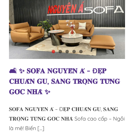
𝐍𝐆𝐔𝐘𝐄̂𝐍
𝐀́
🛋️ ✨ 𝐒𝐎𝐅𝐀 𝐍𝐆𝐔𝐘𝐄̂𝐍 𝐀́ – Đ𝐄̣𝐏
𝐂𝐇𝐔𝐀̂̉𝐍 𝐆𝐔, 𝐒𝐀𝐍𝐆 𝐓𝐑𝐎̣𝐍𝐆 𝐓𝐔̛̀𝐍𝐆
𝐆𝐎́𝐂 𝐍𝐇𝐀̀ ✨
Tin tức
🛋️ ✨ 𝐒𝐎𝐅𝐀 𝐍𝐆𝐔𝐘𝐄̂𝐍 𝐀́ – Đ𝐄̣𝐏
𝐂𝐇𝐔𝐀̂̉𝐍 𝐆𝐔, 𝐒𝐀𝐍𝐆 𝐓𝐑𝐎̣𝐍𝐆 𝐓𝐔̛̀𝐍𝐆
𝐆𝐎́𝐂 𝐍𝐇𝐀̀ ✨
𝐒𝐎𝐅𝐀 𝐍𝐆𝐔𝐘𝐄̂𝐍 𝐀́ – Đ𝐄̣𝐏 𝐂𝐇𝐔𝐀̂̉𝐍 𝐆𝐔, 𝐒𝐀𝐍𝐆
𝐓𝐑𝐎̣𝐍𝐆 𝐓𝐔̛̀𝐍𝐆 𝐆𝐎́𝐂 𝐍𝐇𝐀̀ Sofa cao cấp – Ngồi
là mê! Biến [...]