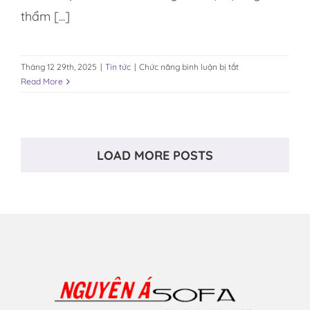
thẩm [...]
ở
Tháng 12 29th, 2025
|
Tin tức
|
Chức năng bình luận bị tắt
𝐁𝐀̀𝐍
Read More
𝐆𝐇𝐄̂́
𝐀̆𝐍
Đ𝐄̣𝐏
–
LOAD MORE POSTS
𝐊𝐇𝐎̂𝐍𝐆
𝐆𝐈𝐀𝐍
𝐀̂́𝐌
𝐂𝐔́𝐍𝐆
𝐂𝐇𝐎
𝐌𝐎̣𝐈
𝐆𝐈𝐀
Đ𝐈̀𝐍𝐇