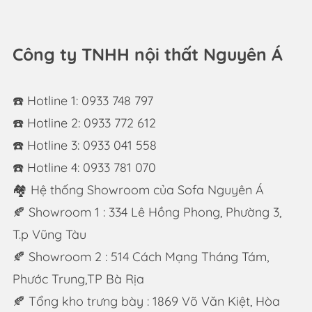
Công ty TNHH nội thất Nguyên Á
☎️ Hotline 1: 0933 748 797
☎️ Hotline 2: 0933 772 612
☎️ Hotline 3: 0933 041 558
☎️ Hotline 4: 0933 781 070
🏘 Hệ thống Showroom của Sofa Nguyên Á
🍂 Showroom 1 : 334 Lê Hồng Phong, Phường 3,
T.p Vũng Tàu
🍂 Showroom 2 : 514 Cách Mạng Tháng Tám,
Phước Trung,TP Bà Rịa
🍂 Tổng kho trưng bày : 1869 Võ Văn Kiệt, Hòa