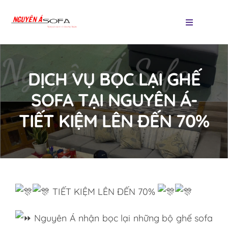
Skip
to
Toggle
Navigatio
content
Trang chủ
DỊCH VỤ BỌC LẠI GHẾ
Các loại sofa
SOFA TẠI NGUYÊN Á-
TIẾT KIỆM LÊN ĐẾN 70%
Sản phẩm
Thảm trang trí
Tin tức
TIẾT KIỆM LÊN ĐẾN 70%
Liên hệ
Nguyên Á nhận bọc lại những bộ ghế sofa