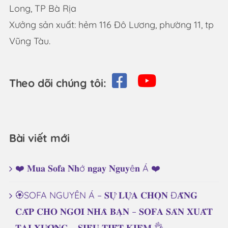
Long, TP Bà Rịa
Xưởng sản xuất: hẻm 116 Đô Lương, phường 11, tp
Vũng Tàu.
Theo dõi chúng tôi:
Bài viết mới
❤️ 𝐌𝐮𝐚 𝐒𝐨𝐟𝐚 𝐍𝐡ớ 𝐧𝐠𝐚𝐲 𝐍𝐠𝐮𝐲ê𝐧 Á ❤️
🏵️SOFA NGUYÊN Á – 𝐒𝐔̛̣ 𝐋𝐔̛̣𝐀 𝐂𝐇𝐎̣𝐍 Đ𝐀̆̉𝐍𝐆
𝐂𝐀̂́𝐏 𝐂𝐇𝐎 𝐍𝐆𝐎̂𝐈 𝐍𝐇𝐀̀ 𝐁𝐀̣𝐍 – 𝐒𝐎𝐅𝐀 𝐒𝐀̉𝐍 𝐗𝐔𝐀̂́𝐓
𝐓𝐀̣𝐈 𝐗𝐔̛𝐎̛̉𝐍𝐆 – 𝐒𝐈𝐄̂𝐔 𝐓𝐈𝐄̂́𝐓 𝐊𝐈𝐄̣̂𝐌 👌