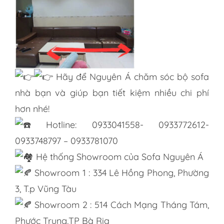
Hãy để Nguyên Á chăm sóc bộ sofa
nhà bạn và giúp bạn tiết kiệm nhiều chi phí
hơn nhé!
Hotline: 0933041558- 0933772612-
0933748797 – 0933781070
Hệ thống Showroom của Sofa Nguyên Á
Showroom 1 : 334 Lê Hồng Phong, Phường
3, T.p Vũng Tàu
Showroom 2 : 514 Cách Mạng Tháng Tám,
Phước Trung,TP Bà Rịa