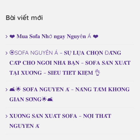
Bài viết mới
❤️ 𝐌𝐮𝐚 𝐒𝐨𝐟𝐚 𝐍𝐡ớ 𝐧𝐠𝐚𝐲 𝐍𝐠𝐮𝐲ê𝐧 Á ❤️
🏵️SOFA NGUYÊN Á – 𝐒𝐔̛̣ 𝐋𝐔̛̣𝐀 𝐂𝐇𝐎̣𝐍 Đ𝐀̆̉𝐍𝐆
𝐂𝐀̂́𝐏 𝐂𝐇𝐎 𝐍𝐆𝐎̂𝐈 𝐍𝐇𝐀̀ 𝐁𝐀̣𝐍 – 𝐒𝐎𝐅𝐀 𝐒𝐀̉𝐍 𝐗𝐔𝐀̂́𝐓
𝐓𝐀̣𝐈 𝐗𝐔̛𝐎̛̉𝐍𝐆 – 𝐒𝐈𝐄̂𝐔 𝐓𝐈𝐄̂́𝐓 𝐊𝐈𝐄̣̂𝐌 👌
🛋️🌟 𝐒𝐎𝐅𝐀 𝐍𝐆𝐔𝐘𝐄̂𝐍 𝐀́ – 𝐍𝐀̂𝐍𝐆 𝐓𝐀̂̀𝐌 𝐊𝐇𝐎̂𝐍𝐆
𝐆𝐈𝐀𝐍 𝐒𝐎̂́𝐍𝐆🌟🛋️
𝐗𝐔̛𝐎̛̉𝐍𝐆 𝐒𝐀̉𝐍 𝐗𝐔𝐀̂́𝐓 𝐒𝐎𝐅𝐀 – 𝐍𝐎̣̂𝐈 𝐓𝐇𝐀̂́𝐓
𝐍𝐆𝐔𝐘𝐄̂𝐍 𝐀́