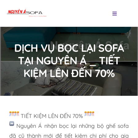
Skip
to
Toggle
Navigatio
content
Trang chủ
DỊCH VỤ BỌC LẠI SOFA
Các loại sofa
TẠI NGUYÊN Á _ TIẾT
KIỆM LÊN ĐẾN 70%
Sản phẩm
Thảm trang trí
Tin tức
TIẾT KIỆM LÊN ĐẾN 70%
Liên hệ
Nguyên Á nhận bọc lại những bộ ghế sofa
đã cũ thành mới để tiết kiệm chi phí cho gia