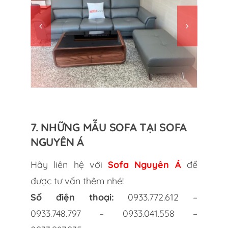
7. NHỮNG MẪU SOFA TẠI SOFA
NGUYÊN Á
Hãy liên hệ với
Sofa Nguyên Á
để
được tư vấn thêm nhé!
Số điện thoại:
0933.772.612 –
0933.748.797 – 0933.041.558 –