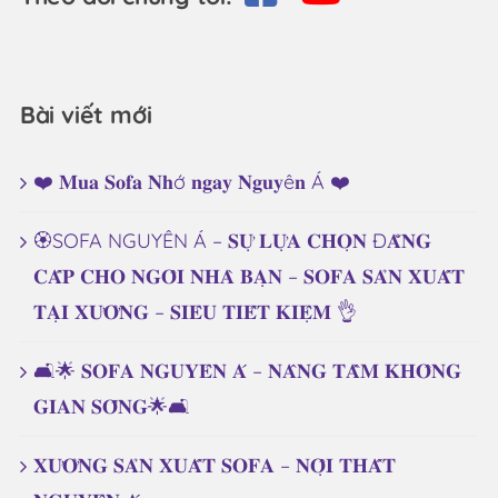
Bài viết mới
❤️ 𝐌𝐮𝐚 𝐒𝐨𝐟𝐚 𝐍𝐡ớ 𝐧𝐠𝐚𝐲 𝐍𝐠𝐮𝐲ê𝐧 Á ❤️
🏵️SOFA NGUYÊN Á – 𝐒𝐔̛̣ 𝐋𝐔̛̣𝐀 𝐂𝐇𝐎̣𝐍 Đ𝐀̆̉𝐍𝐆
𝐂𝐀̂́𝐏 𝐂𝐇𝐎 𝐍𝐆𝐎̂𝐈 𝐍𝐇𝐀̀ 𝐁𝐀̣𝐍 – 𝐒𝐎𝐅𝐀 𝐒𝐀̉𝐍 𝐗𝐔𝐀̂́𝐓
𝐓𝐀̣𝐈 𝐗𝐔̛𝐎̛̉𝐍𝐆 – 𝐒𝐈𝐄̂𝐔 𝐓𝐈𝐄̂́𝐓 𝐊𝐈𝐄̣̂𝐌 👌
🛋️🌟 𝐒𝐎𝐅𝐀 𝐍𝐆𝐔𝐘𝐄̂𝐍 𝐀́ – 𝐍𝐀̂𝐍𝐆 𝐓𝐀̂̀𝐌 𝐊𝐇𝐎̂𝐍𝐆
𝐆𝐈𝐀𝐍 𝐒𝐎̂́𝐍𝐆🌟🛋️
𝐗𝐔̛𝐎̛̉𝐍𝐆 𝐒𝐀̉𝐍 𝐗𝐔𝐀̂́𝐓 𝐒𝐎𝐅𝐀 – 𝐍𝐎̣̂𝐈 𝐓𝐇𝐀̂́𝐓