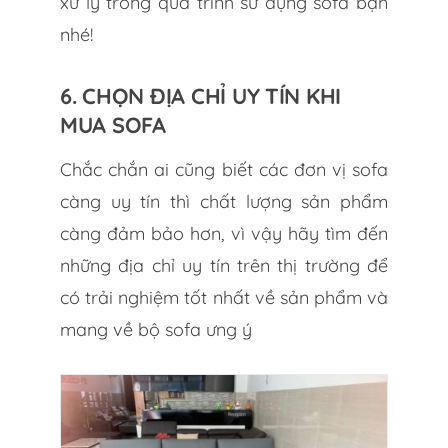
xử lý trong quá trình sử dụng sofa bạn
nhé!
6. CHỌN ĐỊA CHỈ UY TÍN KHI
MUA SOFA
Chắc chắn ai cũng biết các đơn vị sofa
càng uy tín thì chất lượng sản phẩm
càng đảm bảo hơn, vì vậy hãy tìm đến
những địa chỉ uy tín trên thị trường để
có trải nghiệm tốt nhất về sản phẩm và
mang về bộ sofa ưng ý