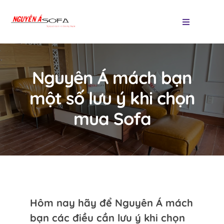
Skip
to
Toggle
Navigatio
content
Trang chủ
Nguyên Á mách bạn
Các loại sofa
một số lưu ý khi chọn
mua Sofa
Sản phẩm
Thảm trang trí
Tin tức
Liên hệ
Hôm nay hãy để Nguyên Á mách
bạn các điều cần lưu ý khi chọn