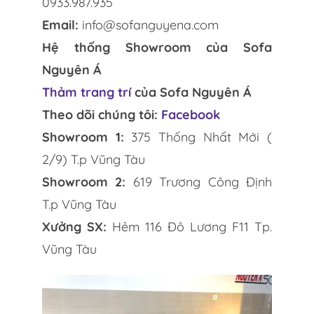
0933.987.935
Email:
info@sofanguyena.com
Hệ thống Showroom của Sofa
Nguyên Á
Thảm trang trí
của Sofa Nguyên Á
Theo dõi chúng tôi:
Facebook
Showroom 1:
375 Thống Nhất Mới (
2/9) T.p Vũng Tàu
Showroom 2:
619 Trương Công Định
T.p Vũng Tàu
Xưởng SX:
Hẻm 116 Đô Lương F11 Tp.
Vũng Tàu