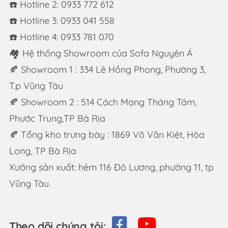
☎️ Hotline 2: 0933 772 612
☎️ Hotline 3: 0933 041 558
☎️ Hotline 4: 0933 781 070
🏘 Hệ thống Showroom của Sofa Nguyên Á
🍂 Showroom 1 : 334 Lê Hồng Phong, Phường 3,
T.p Vũng Tàu
🍂 Showroom 2 : 514 Cách Mạng Tháng Tám,
Phước Trung,TP Bà Rịa
🍂 Tổng kho trưng bày : 1869 Võ Văn Kiệt, Hòa
Long, TP Bà Rịa
Xưởng sản xuất: hẻm 116 Đô Lương, phường 11, tp
Vũng Tàu.
Theo dõi chúng tôi: