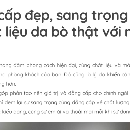
cấp đẹp, sang trọng
 liệu da bò thật với
ang đậm phong cách hiện đại, cùng chất liệu và màu
ho phòng khách của bạn. Đó cũng là lý do khiến c
ng hơn.
óp phần tạo nên giá trị và đẳng cấp cho chính ngôi
chỉ đem lại sự sang trọng cùng đẳng cấp về chất lượn
c kiểu dáng, cùng sự êm ái và thoải mái mỗi khi sử dụn