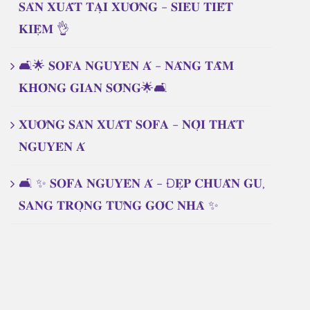
𝐒𝐀̉𝐍 𝐗𝐔𝐀̂́𝐓 𝐓𝐀̣𝐈 𝐗𝐔̛𝐎̛̉𝐍𝐆 – 𝐒𝐈𝐄̂𝐔 𝐓𝐈𝐄̂́𝐓
𝐊𝐈𝐄̣̂𝐌 👌
🛋️🌟 𝐒𝐎𝐅𝐀 𝐍𝐆𝐔𝐘𝐄̂𝐍 𝐀́ – 𝐍𝐀̂𝐍𝐆 𝐓𝐀̂̀𝐌
𝐊𝐇𝐎̂𝐍𝐆 𝐆𝐈𝐀𝐍 𝐒𝐎̂́𝐍𝐆🌟🛋️
𝐗𝐔̛𝐎̛̉𝐍𝐆 𝐒𝐀̉𝐍 𝐗𝐔𝐀̂́𝐓 𝐒𝐎𝐅𝐀 – 𝐍𝐎̣̂𝐈 𝐓𝐇𝐀̂́𝐓
𝐍𝐆𝐔𝐘𝐄̂𝐍 𝐀́
🛋️ ✨ 𝐒𝐎𝐅𝐀 𝐍𝐆𝐔𝐘𝐄̂𝐍 𝐀́ – Đ𝐄̣𝐏 𝐂𝐇𝐔𝐀̂̉𝐍 𝐆𝐔,
𝐒𝐀𝐍𝐆 𝐓𝐑𝐎̣𝐍𝐆 𝐓𝐔̛̀𝐍𝐆 𝐆𝐎́𝐂 𝐍𝐇𝐀̀ ✨