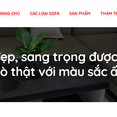
RANG CHỦ
CÁC LOẠI SOFA
SẢN PHẨM
THẢM T
ẹp, sang trọng đượ
bò thật với màu sắc 