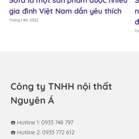
gia đình Việt Nam dần yêu thích
nh
đi
Tháng 1 4th, 2022
Tháng 
Công ty TNHH nội thất
Nguyên Á
☎️ Hotline 1: 0933 748 797
☎️ Hotline 2: 0933 772 612