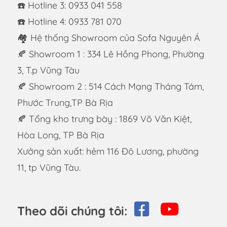
☎️ Hotline 3: 0933 041 558
☎️ Hotline 4: 0933 781 070
🏘 Hệ thống Showroom của Sofa Nguyên Á
🍂 Showroom 1 : 334 Lê Hồng Phong, Phường
3, T.p Vũng Tàu
🍂 Showroom 2 : 514 Cách Mạng Tháng Tám,
Phước Trung,TP Bà Rịa
🍂 Tổng kho trưng bày : 1869 Võ Văn Kiệt,
Hòa Long, TP Bà Rịa
Xưởng sản xuất: hẻm 116 Đô Lương, phường
11, tp Vũng Tàu.
Theo dõi chúng tôi: