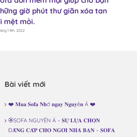
ững giờ phút thư giãn xóa tan
trong 
 mệt mỏi.
ngôi n
1 4th, 2022
Tháng 1 4th, 
Bài viết mới
❤️ 𝐌𝐮𝐚 𝐒𝐨𝐟𝐚 𝐍𝐡ớ 𝐧𝐠𝐚𝐲 𝐍𝐠𝐮𝐲ê𝐧 Á ❤️
🏵️SOFA NGUYÊN Á – 𝐒𝐔̛̣ 𝐋𝐔̛̣𝐀 𝐂𝐇𝐎̣𝐍
Đ𝐀̆̉𝐍𝐆 𝐂𝐀̂́𝐏 𝐂𝐇𝐎 𝐍𝐆𝐎̂𝐈 𝐍𝐇𝐀̀ 𝐁𝐀̣𝐍 – 𝐒𝐎𝐅𝐀