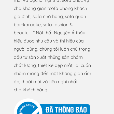
mới và bọc lại nội thất sofa phục vụ
cho không gian “sofa phòng khách
gia đình, sofa nhà hàng, sofa quán
bar-karaoke, sofa fashion &
beauty, …” Nội thất Nguyên Á thấu
hiểu được nhu cầu và thị hiếu của
người dùng, chúng tôi luôn chú trọng
đầu tư sản xuất những sản phẩm
chất lượng, thiết kế đẹp mắt, lôi cuốn
nhằm mang đến một không gian ấm
áp, thoải mái và tiện nghi nhất
cho khách hàng