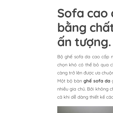
Sofa cao 
bằng chất
ấn tượng.
Bộ ghế sofa da cao cấp m
chọn khó có thể bỏ qua c
càng trở lên được ưa chuộ
Một bộ bàn
ghế sofa da
g
nhiều gia chủ. Bởi không 
cả khi dễ dàng thiết kế cá