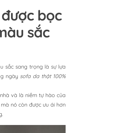
 được bọc
 màu sắc
 sắc sang trọng là sự lựa
àng ngày
sofa da thật 100%
 nhà và là niềm tự hào của
g mà nó còn được ưu ái hơn
g.