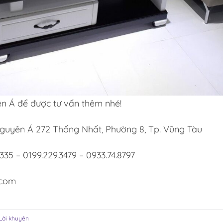
ên Á để được tư vấn thêm nhé!
guyên Á 272 Thống Nhất, Phường 8, Tp. Vũng Tàu
6335 – 0199.229.3479 – 0933.74.8797
.com
Lời khuyên