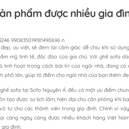
sản phẩm được nhiều gia đì
h
ẹp, ưu việt, sẽ đem lại cảm giác dễ chịu khi sử dụng
ẩm mỹ tinh tế, độc đáo của gia chủ. Với ghế sofa dà
linh hoạt trong cách bài trí của ngôi nhà, đang có 
nh phố lớn, giúp tô điểm cho ngôi nhà của bạn thêm đẹp
ghế sofa tại Sofa Nguyên Á đều có một ưu điểm chun
n tạo được sự lịch lãm, hiện đại cho căn phòng khi bạ
ô tư cho các thành viên trong gia đình. Chính vì v
đại càng ngày càng được nhiều khách hàng Việt Nam
 gia đình.