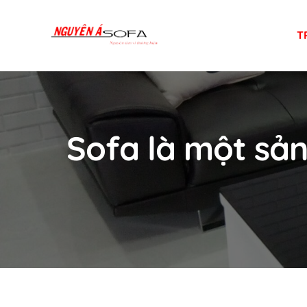
Skip
to
T
content
Sofa là một sả