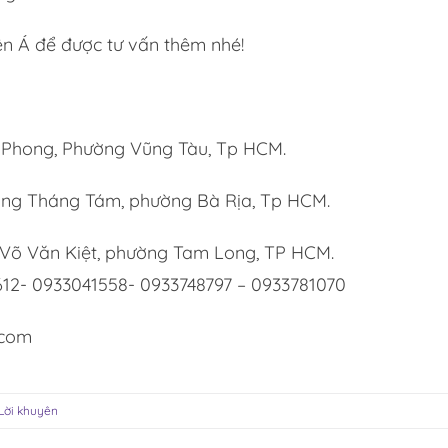
ên Á để được tư vấn thêm nhé!
 Phong, Phường Vũng Tàu, Tp HCM.
ng Tháng Tám, phường Bà Rịa, Tp HCM.
 Võ Văn Kiệt, phường Tam Long, TP HCM.
2612- 0933041558- 0933748797 – 0933781070
.com
Lời khuyên