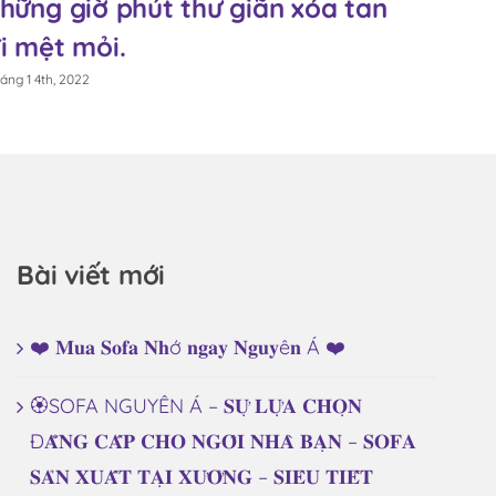
hững giờ phút thư giãn xóa tan
tron
i mệt mỏi.
ngôi
áng 1 4th, 2022
Tháng 1 4t
Bài viết mới
❤️ 𝐌𝐮𝐚 𝐒𝐨𝐟𝐚 𝐍𝐡ớ 𝐧𝐠𝐚𝐲 𝐍𝐠𝐮𝐲ê𝐧 Á ❤️
🏵️SOFA NGUYÊN Á – 𝐒𝐔̛̣ 𝐋𝐔̛̣𝐀 𝐂𝐇𝐎̣𝐍
Đ𝐀̆̉𝐍𝐆 𝐂𝐀̂́𝐏 𝐂𝐇𝐎 𝐍𝐆𝐎̂𝐈 𝐍𝐇𝐀̀ 𝐁𝐀̣𝐍 – 𝐒𝐎𝐅𝐀
𝐒𝐀̉𝐍 𝐗𝐔𝐀̂́𝐓 𝐓𝐀̣𝐈 𝐗𝐔̛𝐎̛̉𝐍𝐆 – 𝐒𝐈𝐄̂𝐔 𝐓𝐈𝐄̂́𝐓