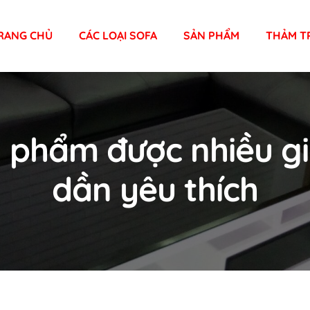
RANG CHỦ
CÁC LOẠI SOFA
SẢN PHẨM
THẢM T
n phẩm được nhiều gi
dần yêu thích