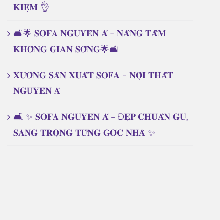
𝐊𝐈𝐄̣̂𝐌 👌
🛋️🌟 𝐒𝐎𝐅𝐀 𝐍𝐆𝐔𝐘𝐄̂𝐍 𝐀́ – 𝐍𝐀̂𝐍𝐆 𝐓𝐀̂̀𝐌
𝐊𝐇𝐎̂𝐍𝐆 𝐆𝐈𝐀𝐍 𝐒𝐎̂́𝐍𝐆🌟🛋️
𝐗𝐔̛𝐎̛̉𝐍𝐆 𝐒𝐀̉𝐍 𝐗𝐔𝐀̂́𝐓 𝐒𝐎𝐅𝐀 – 𝐍𝐎̣̂𝐈 𝐓𝐇𝐀̂́𝐓
𝐍𝐆𝐔𝐘𝐄̂𝐍 𝐀́
🛋️ ✨ 𝐒𝐎𝐅𝐀 𝐍𝐆𝐔𝐘𝐄̂𝐍 𝐀́ – Đ𝐄̣𝐏 𝐂𝐇𝐔𝐀̂̉𝐍 𝐆𝐔,
𝐒𝐀𝐍𝐆 𝐓𝐑𝐎̣𝐍𝐆 𝐓𝐔̛̀𝐍𝐆 𝐆𝐎́𝐂 𝐍𝐇𝐀̀ ✨