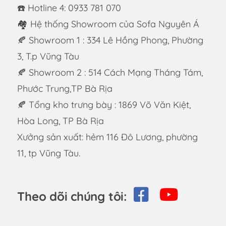
☎️ Hotline 4: 0933 781 070
🏘 Hệ thống Showroom của Sofa Nguyên Á
🍂 Showroom 1 : 334 Lê Hồng Phong, Phường
3, T.p Vũng Tàu
🍂 Showroom 2 : 514 Cách Mạng Tháng Tám,
Phước Trung,TP Bà Rịa
🍂 Tổng kho trưng bày : 1869 Võ Văn Kiệt,
Hòa Long, TP Bà Rịa
Xưởng sản xuất: hẻm 116 Đô Lương, phường
11, tp Vũng Tàu.
Theo dõi chúng tôi: