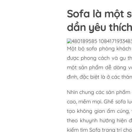
Sofa là một 
dần yêu thíc
Một bộ sofa phòng khách đ
được phong cách và gu th
một sản phẩm dễ dàng và 
đình, đặc biệt là ở các thà
Nhìn chung các sản phẩm 
cao, mềm mại. Ghế sofa luô
tạo không gian ấm cúng, v
theo khuynh hướng hiện 
kiếm tìm Sofa trang trí cho