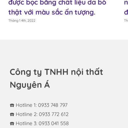
được bọc bằng chất liệu da bò
n
thật với màu sắc ấn tượng.
đ
Tháng 1 4th, 2022
Th
Công ty TNHH nội thất
Nguyên Á
☎️ Hotline 1: 0933 748 797
☎️ Hotline 2: 0933 772 612
☎️ Hotline 3: 0933 041 558