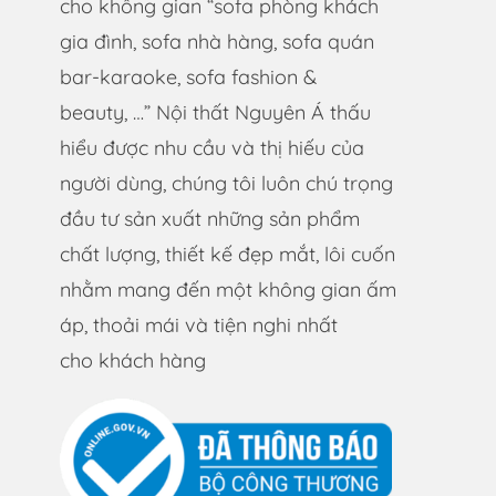
cho không gian “sofa phòng khách
gia đình, sofa nhà hàng, sofa quán
bar-karaoke, sofa fashion &
beauty, …” Nội thất Nguyên Á thấu
hiểu được nhu cầu và thị hiếu của
người dùng, chúng tôi luôn chú trọng
đầu tư sản xuất những sản phẩm
chất lượng, thiết kế đẹp mắt, lôi cuốn
nhằm mang đến một không gian ấm
áp, thoải mái và tiện nghi nhất
cho khách hàng