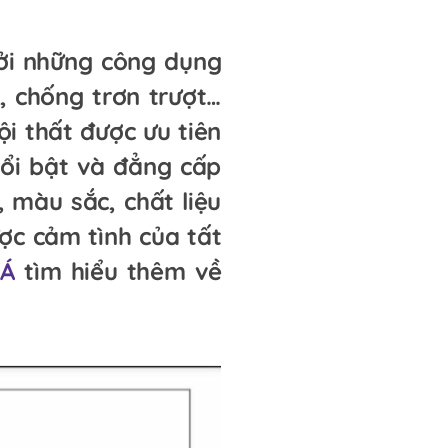
bởi những công dụng
, chống trơn trượt…
i thất được ưu tiên
ổi bật và đẳng cấp
 màu sắc, chất liệu
ợc cảm tình của tất
 Á
tìm hiểu thêm về