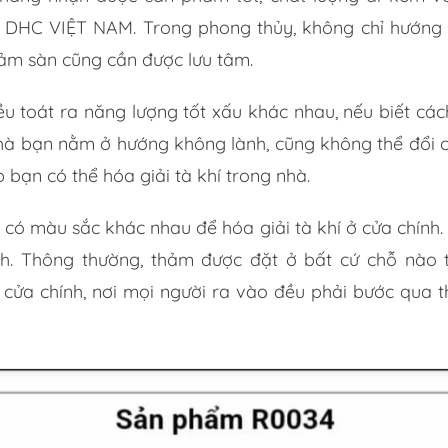
 DHC VIỆT NAM. Trong phong thủy, không chỉ hướng
ảm sàn cũng cần được lưu tâm.
 toát ra năng lượng tốt xấu khác nhau, nếu biết cách 
hà bạn nằm ở hướng không lành, cũng không thể đổi c
 bạn có thể hóa giải tà khí trong nhà.
có màu sắc khác nhau để hóa giải tà khí ở cửa chính.
ính. Thông thường, thảm được đặt ở bất cứ chỗ nào
 cửa chính, nơi mọi người ra vào đều phải bước qua 