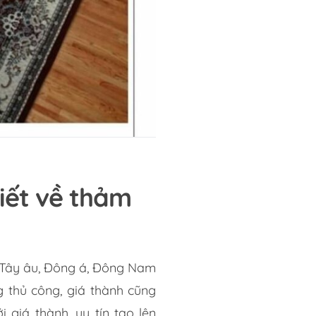
biết về thảm
, Tây âu, Đông á, Đông Nam
 thủ công, giá thành cũng
giá thành, uy tín tạo lên