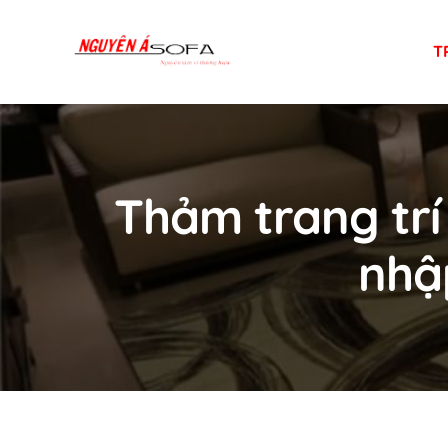
Skip
to
T
content
Thảm trang trí
nhập