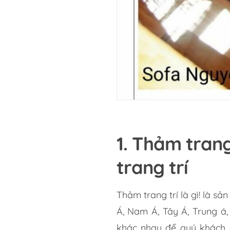
1. Thảm trang
trang trí
Thảm trang trí là gì! là 
Á, Nam Á, Tây Á, Trung á
khác nhau để quý khách h