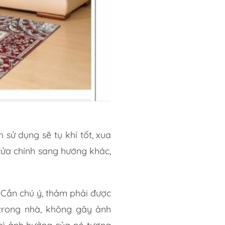
sử dụng sẽ tụ khí tốt, xua
ửa chính sang hướng khác,
 Cần chú ý, thảm phải được
 trong nhà, không gây ảnh