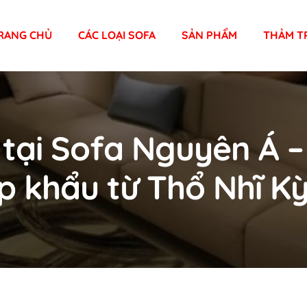
RANG CHỦ
CÁC LOẠI SOFA
SẢN PHẨM
THẢM T
 tại Sofa Nguyên Á 
 khẩu từ Thổ Nhĩ Kỳ