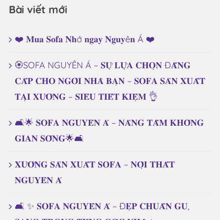
Bài viết mới
❤️ 𝐌𝐮𝐚 𝐒𝐨𝐟𝐚 𝐍𝐡ớ 𝐧𝐠𝐚𝐲 𝐍𝐠𝐮𝐲ê𝐧 Á ❤️
🏵️SOFA NGUYÊN Á – 𝐒𝐔̛̣ 𝐋𝐔̛̣𝐀 𝐂𝐇𝐎̣𝐍 Đ𝐀̆̉𝐍𝐆
𝐂𝐀̂́𝐏 𝐂𝐇𝐎 𝐍𝐆𝐎̂𝐈 𝐍𝐇𝐀̀ 𝐁𝐀̣𝐍 – 𝐒𝐎𝐅𝐀 𝐒𝐀̉𝐍 𝐗𝐔𝐀̂́𝐓
𝐓𝐀̣𝐈 𝐗𝐔̛𝐎̛̉𝐍𝐆 – 𝐒𝐈𝐄̂𝐔 𝐓𝐈𝐄̂́𝐓 𝐊𝐈𝐄̣̂𝐌 👌
🛋️🌟 𝐒𝐎𝐅𝐀 𝐍𝐆𝐔𝐘𝐄̂𝐍 𝐀́ – 𝐍𝐀̂𝐍𝐆 𝐓𝐀̂̀𝐌 𝐊𝐇𝐎̂𝐍𝐆
𝐆𝐈𝐀𝐍 𝐒𝐎̂́𝐍𝐆🌟🛋️
𝐗𝐔̛𝐎̛̉𝐍𝐆 𝐒𝐀̉𝐍 𝐗𝐔𝐀̂́𝐓 𝐒𝐎𝐅𝐀 – 𝐍𝐎̣̂𝐈 𝐓𝐇𝐀̂́𝐓
𝐍𝐆𝐔𝐘𝐄̂𝐍 𝐀́
🛋️ ✨ 𝐒𝐎𝐅𝐀 𝐍𝐆𝐔𝐘𝐄̂𝐍 𝐀́ – Đ𝐄̣𝐏 𝐂𝐇𝐔𝐀̂̉𝐍 𝐆𝐔,