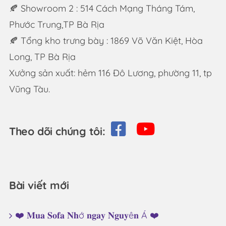
🍂 Showroom 2 : 514 Cách Mạng Tháng Tám,
Phước Trung,TP Bà Rịa
🍂 Tổng kho trưng bày : 1869 Võ Văn Kiệt, Hòa
Long, TP Bà Rịa
Xưởng sản xuất: hẻm 116 Đô Lương, phường 11, tp
Vũng Tàu.
Theo dõi chúng tôi:
Bài viết mới
❤️ 𝐌𝐮𝐚 𝐒𝐨𝐟𝐚 𝐍𝐡ớ 𝐧𝐠𝐚𝐲 𝐍𝐠𝐮𝐲ê𝐧 Á ❤️