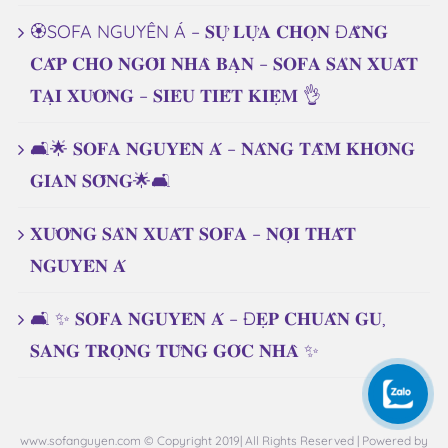
🏵️SOFA NGUYÊN Á – 𝐒𝐔̛̣ 𝐋𝐔̛̣𝐀 𝐂𝐇𝐎̣𝐍 Đ𝐀̆̉𝐍𝐆
𝐂𝐀̂́𝐏 𝐂𝐇𝐎 𝐍𝐆𝐎̂𝐈 𝐍𝐇𝐀̀ 𝐁𝐀̣𝐍 – 𝐒𝐎𝐅𝐀 𝐒𝐀̉𝐍 𝐗𝐔𝐀̂́𝐓
𝐓𝐀̣𝐈 𝐗𝐔̛𝐎̛̉𝐍𝐆 – 𝐒𝐈𝐄̂𝐔 𝐓𝐈𝐄̂́𝐓 𝐊𝐈𝐄̣̂𝐌 👌
🛋️🌟 𝐒𝐎𝐅𝐀 𝐍𝐆𝐔𝐘𝐄̂𝐍 𝐀́ – 𝐍𝐀̂𝐍𝐆 𝐓𝐀̂̀𝐌 𝐊𝐇𝐎̂𝐍𝐆
𝐆𝐈𝐀𝐍 𝐒𝐎̂́𝐍𝐆🌟🛋️
𝐗𝐔̛𝐎̛̉𝐍𝐆 𝐒𝐀̉𝐍 𝐗𝐔𝐀̂́𝐓 𝐒𝐎𝐅𝐀 – 𝐍𝐎̣̂𝐈 𝐓𝐇𝐀̂́𝐓
𝐍𝐆𝐔𝐘𝐄̂𝐍 𝐀́
🛋️ ✨ 𝐒𝐎𝐅𝐀 𝐍𝐆𝐔𝐘𝐄̂𝐍 𝐀́ – Đ𝐄̣𝐏 𝐂𝐇𝐔𝐀̂̉𝐍 𝐆𝐔,
𝐒𝐀𝐍𝐆 𝐓𝐑𝐎̣𝐍𝐆 𝐓𝐔̛̀𝐍𝐆 𝐆𝐎́𝐂 𝐍𝐇𝐀̀ ✨
www.sofanguyen.com © Copyright 2019| All Rights Reserved | Powered by