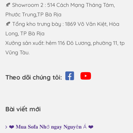
🍂 Showroom 2 : 514 Cách Mạng Tháng Tám,
Phước Trung,TP Bà Rịa
🍂 Tổng kho trưng bày : 1869 Võ Văn Kiệt, Hòa
Long, TP Bà Rịa
Xưởng sản xuất: hẻm 116 Đô Lương, phường 11, tp
Vũng Tàu.
Theo dõi chúng tôi:
Bài viết mới
❤️ 𝐌𝐮𝐚 𝐒𝐨𝐟𝐚 𝐍𝐡ớ 𝐧𝐠𝐚𝐲 𝐍𝐠𝐮𝐲ê𝐧 Á ❤️