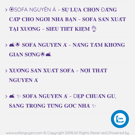
🏵️SOFA NGUYÊN Á – 𝐒𝐔̛̣ 𝐋𝐔̛̣𝐀 𝐂𝐇𝐎̣𝐍 Đ𝐀̆̉𝐍𝐆
𝐂𝐀̂́𝐏 𝐂𝐇𝐎 𝐍𝐆𝐎̂𝐈 𝐍𝐇𝐀̀ 𝐁𝐀̣𝐍 – 𝐒𝐎𝐅𝐀 𝐒𝐀̉𝐍 𝐗𝐔𝐀̂́𝐓
𝐓𝐀̣𝐈 𝐗𝐔̛𝐎̛̉𝐍𝐆 – 𝐒𝐈𝐄̂𝐔 𝐓𝐈𝐄̂́𝐓 𝐊𝐈𝐄̣̂𝐌 👌
🛋️🌟 𝐒𝐎𝐅𝐀 𝐍𝐆𝐔𝐘𝐄̂𝐍 𝐀́ – 𝐍𝐀̂𝐍𝐆 𝐓𝐀̂̀𝐌 𝐊𝐇𝐎̂𝐍𝐆
𝐆𝐈𝐀𝐍 𝐒𝐎̂́𝐍𝐆🌟🛋️
𝐗𝐔̛𝐎̛̉𝐍𝐆 𝐒𝐀̉𝐍 𝐗𝐔𝐀̂́𝐓 𝐒𝐎𝐅𝐀 – 𝐍𝐎̣̂𝐈 𝐓𝐇𝐀̂́𝐓
𝐍𝐆𝐔𝐘𝐄̂𝐍 𝐀́
🛋️ ✨ 𝐒𝐎𝐅𝐀 𝐍𝐆𝐔𝐘𝐄̂𝐍 𝐀́ – Đ𝐄̣𝐏 𝐂𝐇𝐔𝐀̂̉𝐍 𝐆𝐔,
𝐒𝐀𝐍𝐆 𝐓𝐑𝐎̣𝐍𝐆 𝐓𝐔̛̀𝐍𝐆 𝐆𝐎́𝐂 𝐍𝐇𝐀̀ ✨
www.sofanguyen.com © Copyright 2019| All Rights Reserved | Powered by